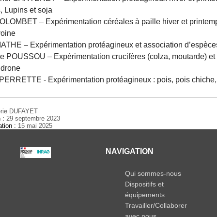
, Lupins et soja
OLOMBET – Expérimentation céréales à paille hiver et printemp
voine
ATHE – Expérimentation protéagineux et association d’espèce
e POUSSOU – Expérimentation crucifères (colza, moutarde) et le
 drone
ERRETTE - Expérimentation protéagineux : pois, pois chiche,
érie DUFAYET
n :
29 septembre 2023
ation :
15 mai 2025
NAVIGATION
Qui sommes-nous
Dispositifs et
équipements
Travailler/Collaborer
avec nous