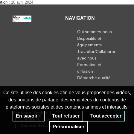
ation :
10 avril 2024
NAVIGATION
Qui sommes-nous
Dispositifs et
équipements
Travailler/Collaborer
avec nous
Formation et
diffusion
Démarche qualité
Ce site utilise des cookies afin de vous proposer des vidéos,
des boutons de partage, des remontées de contenus de
© INRAE 2023 - 2026
www.inrae.fr
plateformes sociales et des contenus animés et interactifs.
Mentions légales
CGU
En savoir +
Tout refuser
Tout accepter
Crédits
Contact
Re
Gestion des cookies
Personnaliser