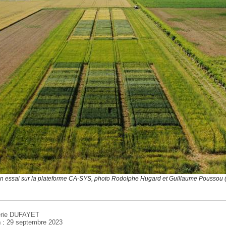
n essai sur la plateforme CA-SYS, photo Rodolphe Hugard et Guillaume Poussou
érie DUFAYET
n :
29 septembre 2023